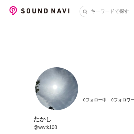
0
フォロー中
0
フォロワ
たかし
@
wwtk108