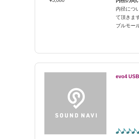
¥
3,080
内径の問
内径につ
て頂きます
ブルモー
evo4 