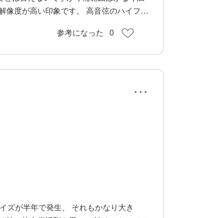
解像度が高い印象です。 高音弦のハイフレ
ィストーションとも比較してみました。 ダ
参考になった
0
ました。 ディマジオは整理された倍音です
差でディマジオ。 ダンカンはどの弦を弾い
様、ピックアップは時代を超えて普遍的な価
リノイズが半年で発生、 それもかなり大き