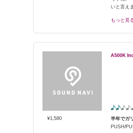
いと言え
ットは、
ンカンの
ね。 サ
ても常に
値を 保て
A500K In
¥
1,580
半年でガ
PUSH/