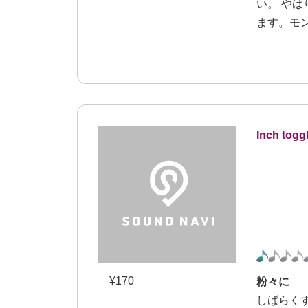
い。 や
ます。モ
Inch togg
¥
170
粉々に
しばらく