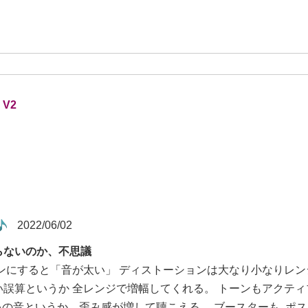
 V2
2022/06/02
らないのか、不思議
をオンにすると「音が太い」 ディストーションは大なり小なり
誤算というか 全レンジで増幅してくれる。 トーンもアクティブ
SAの音というか、歪み感が増して聴こえる。 ブースターも､ポ