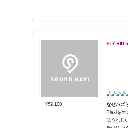
FLY RIG 5
¥
59,100
なぜバズ
Plexi
はうれしい
チはME