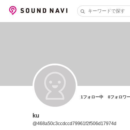
1
フォロー中
0
フォロワ
ku
@
468a50c3ccdccd79961f2f506d17974d