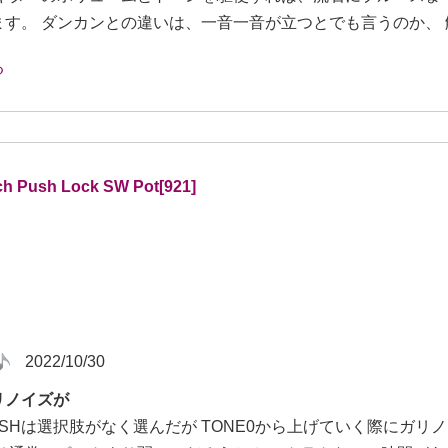
ます。 ダンカンとの違いは、一音一音が立つとでも言うのか、 
意外にもやや甘めの艶のある音が出ます。 後日、ダンカンのデ
方が歪み、音量もあります。 が、倍音がしつこく喧しく聴こえ
スティーンはダンカンの勝ち。 クリーン、クランチの明瞭度は大
同じ音域で聴こえるような こもったような音です。 PAFと同
ると感じました。 50年間売れ続けるって、素晴らしいです!
ch Push Lock SW Pot[921]
2022/10/30
リノイズが
PUSHは選択肢がなく選んだが TONE0から上げていく際にガ