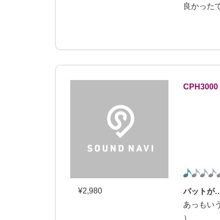
良かった
CPH300
¥
2,980
パットが
あっもい
）