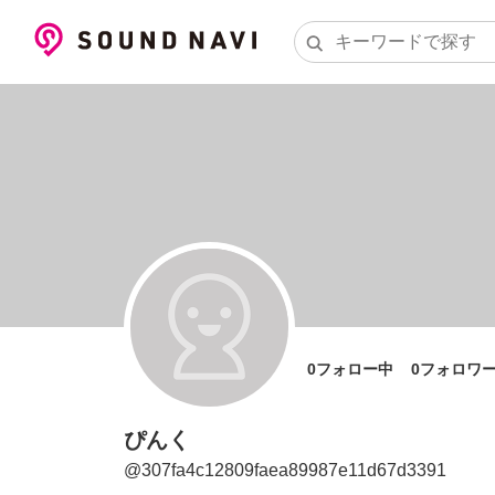
0
フォロー中
0
フォロワ
ぴんく
@
307fa4c12809faea89987e11d67d3391