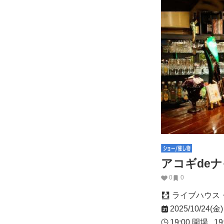
アコギdeナイ
0
0
ライブハウス
2025/10/24(金)
19:00
開場
19