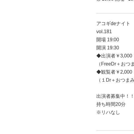
アコギdeナイト

vol.181

開場 19:00

開演 19:30

◆出演者￥3,000

（FreeDr＋おつ
◆観覧者￥2,000

（１Dr＋おつまみ
出演者募集中！！
持ち時間20分

※リハなし