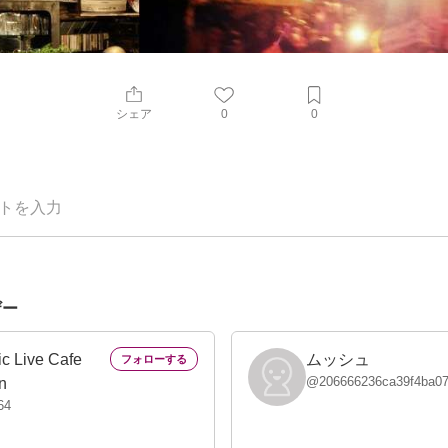
シェア
0
0
ザー
ic Live Cafe
ムッシュ
@
206666236ca39f4ba0
n
64