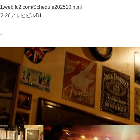
21.web.fc2.com/Schedule202510.html
-26アサヒビルB1