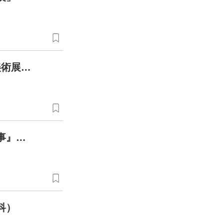
第55回千葉市民芸術祭参加 第58回 千葉市民美術展覧会
美術収蔵品展「王子江水墨画展ー大作『人生楽事』、『雄原大地（部分）』ー」
科）