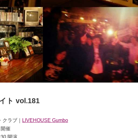
ト vol.181
・クラブ
｜
LIVEHOUSE Gumbo
開催
:30
開演