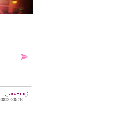
nhung
7906f0b900c210
@
7ff70380b0719a9d681ffbaeb27703d0