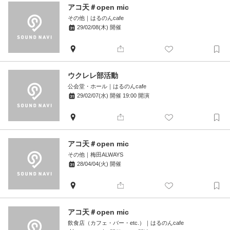
アコ天＃open mic
その他
｜
はるのんcafe
29/02/08(木)
開催
ウクレレ部活動
公会堂・ホール
｜
はるのんcafe
29/02/07(水)
開催
19:00
開演
アコ天＃open mic
その他
｜
梅田ALWAYS
28/04/04(火)
開催
アコ天＃open mic
飲食店（カフェ・バー・etc.）
｜
はるのんcafe