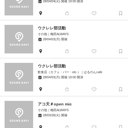
28/04/04(火)
開催
19:00
開演
ウクレレ部活動
その他
｜
梅田ALWAYS
28/04/03(月)
開催
ウクレレ部活動
飲食店（カフェ・バー・etc.）
｜
はるのんcafe
28/04/03(月)
開催
19:00
開演
アコ天＃open mic
その他
｜
梅田ALWAYS
28/03/28(火)
開催