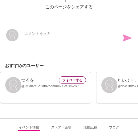
このページをシェアする
おすすめのユーザー
つるを
たいよー
@
3f0ab2e5c2dfd2aeafa0609cf1e62f42
@
da4f1f8fa
イベント情報
ストア・会場
活動記録
ブログ