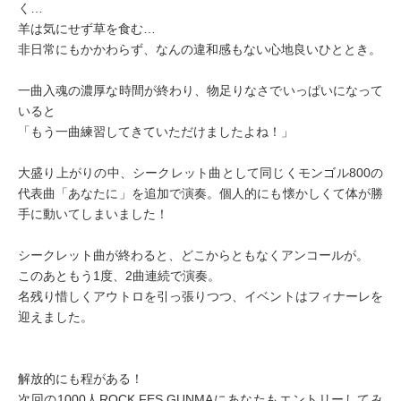
く…

羊は気にせず草を食む…

非日常にもかかわらず、なんの違和感もない心地良いひととき。

一曲入魂の濃厚な時間が終わり、物足りなさでいっぱいになって
いると

「もう一曲練習してきていただけましたよね！」

大盛り上がりの中、シークレット曲として同じくモンゴル800の
代表曲「あなたに」を追加で演奏。個人的にも懐かしくて体が勝
手に動いてしまいました！

シークレット曲が終わると、どこからともなくアンコールが。

このあともう1度、2曲連続で演奏。

名残り惜しくアウトロを引っ張りつつ、イベントはフィナーレを
迎えました。

解放的にも程がある！

次回の1000人ROCK FES.GUNMAにあなたもエントリーしてみ