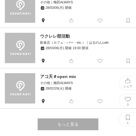
その他
｜
梅田ALWAYS
28/03/06(月)
開催
ウクレレ部活動
飲食店（カフェ・バー・etc.）
｜
はるのんcafe
28/03/06(月)
開催
19:00
開演
アコ天＃open mic
その他
｜
梅田ALWAYS
シェア
28/02/29(火)
開催
3
1
もっと見る