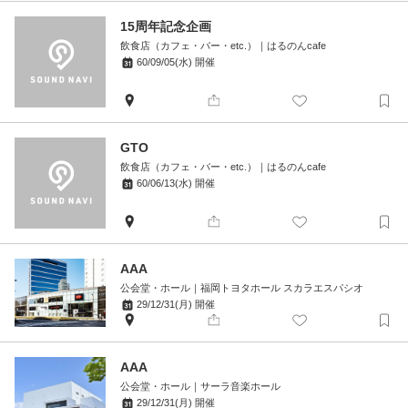
15周年記念企画
飲食店（カフェ・バー・etc.）
｜
はるのんcafe
60/09/05(水)
開催
GTO
飲食店（カフェ・バー・etc.）
｜
はるのんcafe
60/06/13(水)
開催
AAA
公会堂・ホール
｜
福岡トヨタホール スカラエスパシオ
29/12/31(月)
開催
AAA
公会堂・ホール
｜
サーラ音楽ホール
29/12/31(月)
開催