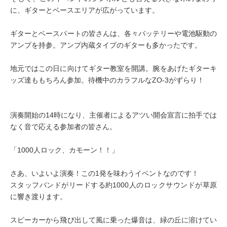
に、ギターとベースエリアが広がっています。

ギターとベースパートの皆さんは、各々バッテリーや電池駆動の
アンプを持参。アンプ内蔵タイプのギターも多かったです。

地元ではこの日に向けてギター教室を開講。腕をあげたギターキ
ッズ達ももちろん参加。待機中のカラフルなZO-3がずらり！

演奏開始の14時になり、主催者によるアツい開会宣言に拍手では
なく音で応える参加者の皆さん。

「1000人ロック、カモーン！！」

さあ、いよいよ演奏！この1発を味わうイベントなのです！

スタッフバンドがリードする約1000人のロックサウンドが草原
に響き渡ります。

スピーカーから飛び出して風に乗った爆音は、緑の丘に溶けてい