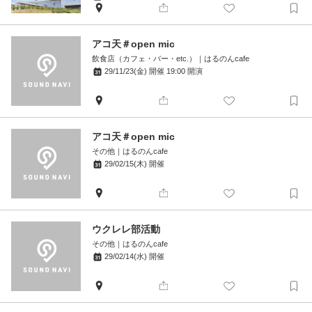
アコ天＃open mic
飲食店（カフェ・バー・etc.）
｜
はるのんcafe
29/11/23(金)
開催
19:00
開演
アコ天＃open mic
その他
｜
はるのんcafe
29/02/15(木)
開催
ウクレレ部活動
その他
｜
はるのんcafe
29/02/14(水)
開催